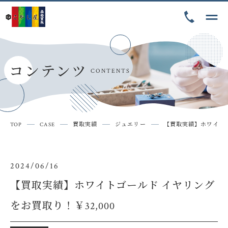
トップ
TOP
買取品目
ITEM
コンテンツ
CONTENTS
買取実績
CASE
当店が選ばれる理由
POINT
TOP
CASE
買取実績
ジュエリー
【買取実績】ホワイトゴ
買取の流れ
FLOW
よくあるご質問
2024/06/16
Q&A
アクセス
【買取実績】ホワイトゴールド イヤリング
ACCESS
をお買取り！￥32,000
特定商取引法に基づく表記